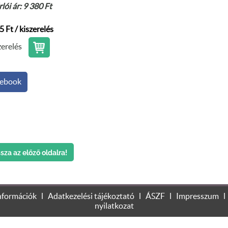
lói ár: 9 380
Ft
5 Ft / kiszerelés
zerelés
ebook
sza az előző oldalra!
 érdekében, hogy a legjobb felhasználói élményt nyújthassa Önnek
nformációk
l
Adatkezelési tájékoztató
l
ÁSZF
l
Impresszum
iókat olvashat itt:
Adatkezelési tájékoztatónk
nyilatkozat