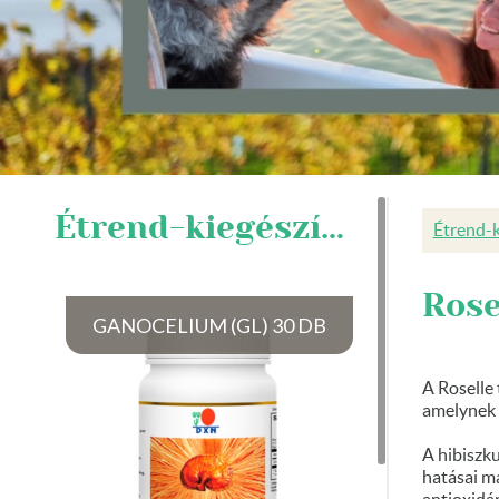
Étrend-kiegészítők
Étrend-k
Rose
GANOCELIUM (GL) 30 DB
A Roselle 
amelynek 
A hibiszku
hatásai m