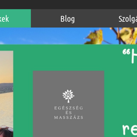
kek
Blog
Szolg