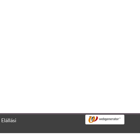
, valamint a látogatottság mérése céljából.
l
Elállási
Elfogadom