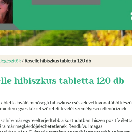
iegészítők
/
Roselle hibiszkus tabletta 120 db
lle hibiszkus tabletta 120 db
tabletta kiváló minőségű hibiszkusz csészelevél kivonatából készül
minden egyes kézzel szüretelt levelét személyesen ellenőríznek.
sz híre már egyre elterjedtebb a köztudatban, hiszen pozitív élett
ára már megkérdőjelezhetetlenek. Rendkívül magas