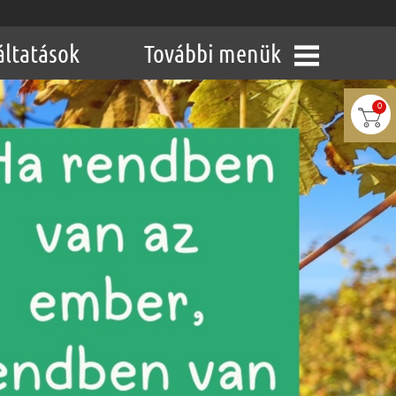
áltatások
További menük
0