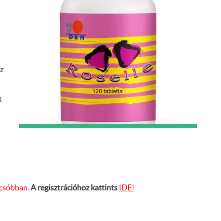
z
t
lcsóbban
. A regisztrációhoz kattints
IDE!