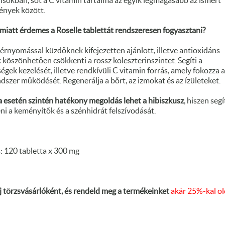
nsokban, sőt a C vitamin tartalma az egyik legmagasabb az ismert
nyek között.
miatt érdemes a Roselle tablettát rendszeresen fogyasztani?
érnyomással küzdőknek kifejezetten ajánlott, illetve antioxidáns
köszönhetően csökkenti a rossz koleszterinszintet. Segíti a
gek kezelését, illetve rendkívüli C vitamin forrás, amely fokozza a
szer működését. Regenerálja a bőrt, az izmokat és az ízületeket.
 esetén szintén hatékony megoldás lehet a hibiszkusz
, hiszen segí
i a keményítők és a szénhidrát felszívodását.
: 120 tabletta x 300 mg
j törzsvásárlóként, és rendeld meg a termékeinket
akár 25%-kal o