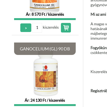
antioxidá
gyógynövé
Ár: 8 570 Ft / kiszerelés
Mi az ami 
A magas v
kiszerelés
>
hatásának 
májbetegsé
immunrend
GANOCELIUM (GL) 90 DB
Fogyókúra
csökkenten
Kiszerelés
Regisztrál
Ár: 24 130 Ft / kiszerelés