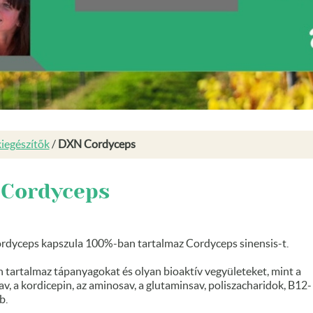
iegészítők
/
DXN Cordyceps
 Cordyceps
dyceps kapszula 100%-ban tartalmaz Cordyceps sinensis-t.
 tartalmaz tápanyagokat és olyan bioaktív vegyületeket, mint a
v, a kordicepin, az aminosav, a glutaminsav, poliszacharidok, B12-
b.