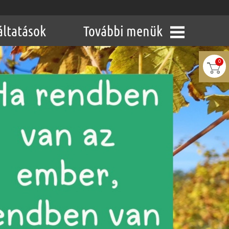
áltatások
További menük
0