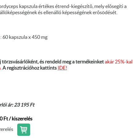
dyceps kapszula értékes étrend-kiegészítő, mely elősegíti a
 állóképességének és ellenálló képességének erősödését.
s: 60 kapszula x 450 mg
j törzsvásárlóként, és rendeld meg a termékeinket
akár 25%-kal
.
A regisztrációhoz kattints
IDE!
lói ár: 23 195 Ft
0 Ft / kiszerelés
zerelés