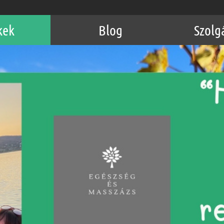
kek
Blog
Szolg