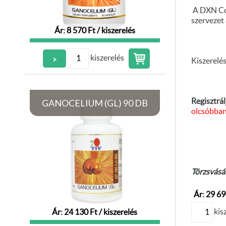
A DXN Cor
szervezet
Ár: 8 570 Ft / kiszerelés
kiszerelés
>
Kiszerelé
GANOCELIUM (GL) 90 DB
Regisztrál
olcsóbban
Törzsvásár
Ár: 29 69
kis
Ár: 24 130 Ft / kiszerelés