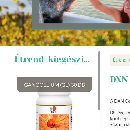
Étrend-kiegészítők
Étrend-k
DXN
GANOCELIUM (GL) 30 DB
A DXN Cor
Bőségesen
kordicepsa
vitamin st