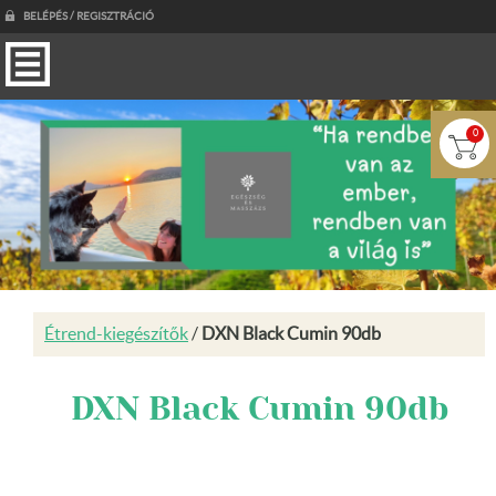
BELÉPÉS / REGISZTRÁCIÓ
0
Étrend-kiegészítők
/
DXN Black Cumin 90db
DXN Black Cumin 90db