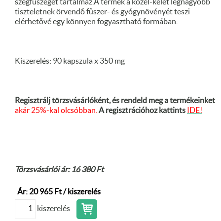
szegfűszeget tartalmaz.A termék a közel-kelet legnagyobb
tiszteletnek örvendő fűszer- és gyógynövényét teszi
elérhetővé egy könnyen fogyasztható formában.
Kiszerelés: 90 kapszula x 350 mg
Regisztrálj törzsvásárlóként, és rendeld meg a termékeinket
akár 25%-kal olcsóbban.
A regisztrációhoz kattints
IDE!
Törzsvásárlói ár: 16 380 Ft
Ár: 20 965 Ft / kiszerelés
kiszerelés