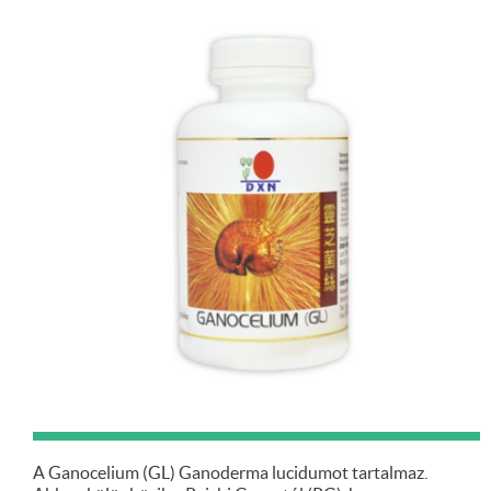
A Ganocelium (GL) Ganoderma lucidumot tartalmaz.