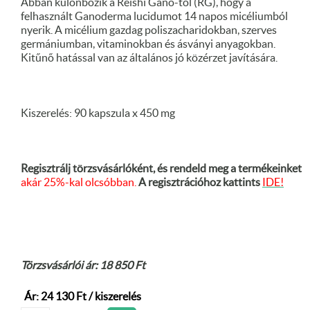
Abban különbözik a Reishi Gano-tól (RG), hogy a
felhasznált Ganoderma lucidumot 14 napos micéliumból
nyerik. A micélium gazdag poliszacharidokban, szerves
germániumban, vitaminokban és ásványi anyagokban.
Kitűnő hatással van az általános jó közérzet javítására.
Kiszerelés: 90 kapszula x 450 mg
Regisztrálj törzsvásárlóként, és rendeld meg a termékeinket
akár 25%-kal olcsóbban.
A regisztrációhoz kattints
IDE!
Törzsvásárlói ár: 18 850 Ft
Ár: 24 130 Ft / kiszerelés