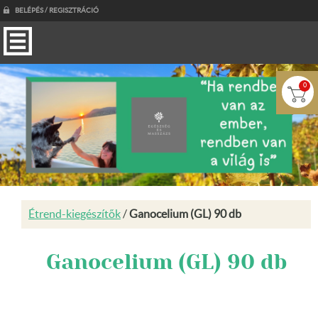
BELÉPÉS / REGISZTRÁCIÓ
0
Étrend-kiegészítők
/
Ganocelium (GL) 90 db
Ganocelium (GL) 90 db