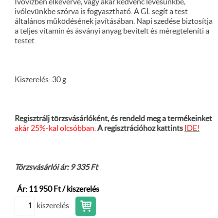
Ivóvízben elkeverve, vagy akár kedvenc levesünkbe,
ivólevünkbe szórva is fogyasztható. A GL segít a test
általános működésének javításában. Napi szedése biztosítja
a teljes vitamin és ásványi anyag bevitelt és méregteleníti a
testet.
Kiszerelés: 30 g
Regisztrálj törzsvásárlóként, és rendeld meg a termékeinket
akár 25%-kal olcsóbban.
A regisztrációhoz kattints
IDE!
Törzsvásárlói ár: 9 335 Ft
Ár: 11 950 Ft / kiszerelés
kiszerelés