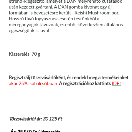
étrend-kiegészítő, amelyet a DXN mélyreható kutatások
után kezdett gyártani. A DXN gomba kivonat egy új
formában is bevezetésre került - Reishi Mushroom por.
Hosszú távú fogyasztása esetén testünkből a
méreganyagok távoznak, és ebből következően általános
egészségünk is javul.
Kiszerelés: 70 g
Regisztrálj törzsvásárlóként, és rendeld meg a termékeinket
akár 25%-kal olcsóbban.
A regisztrációhoz kattints
IDE!
Törzsvásárlói ár: 30 125 Ft