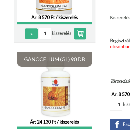
Ár: 8 570 Ft / kiszerelés
Kiszerelé
kiszerelés
>
Regisztrál
olcsóbban
GANOCELIUM (GL) 90 DB
Törzsvásár
Ár: 8 570 
kis
Ár: 24 130 Ft / kiszerelés
Fac