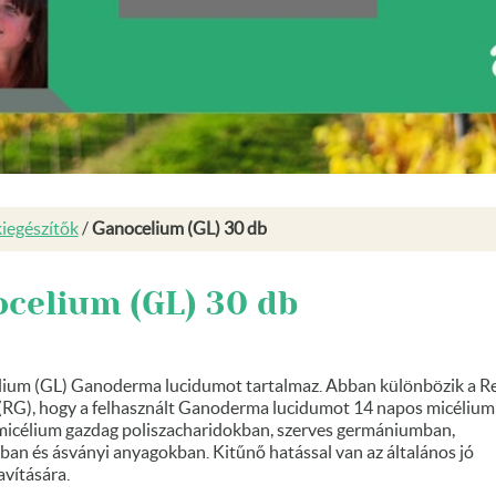
iegészítők
/
Ganocelium (GL) 30 db
celium (GL) 30 db
ium (GL) Ganoderma lucidumot tartalmaz. Abban különbözik a Re
(RG), hogy a felhasznált Ganoderma lucidumot 14 napos micélium
 micélium gazdag poliszacharidokban, szerves germániumban,
ban és ásványi anyagokban. Kitűnő hatással van az általános jó
avítására.