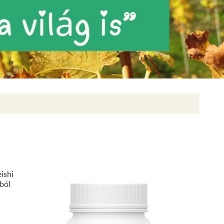
ishi
ból