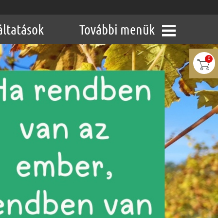
áltatások
További menük
0