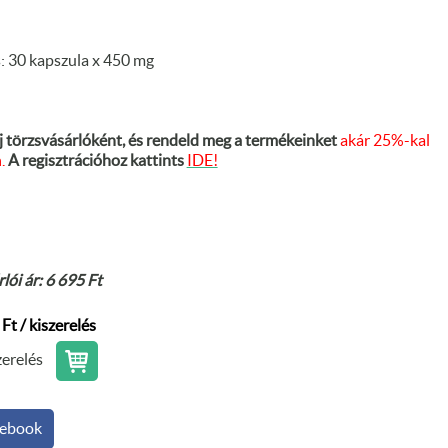
s: 30 kapszula x 450 mg
j törzsvásárlóként, és rendeld meg a termékeinket
akár 25%-kal
.
A regisztrációhoz kattints
IDE!
lói ár: 6 695 Ft
Ft / kiszerelés
zerelés
ebook