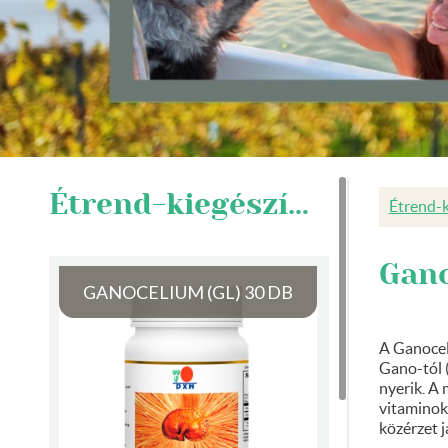
Étrend-kiegészítők
Étrend-k
Gano
GANOCELIUM (GL) 30 DB
A Ganocel
Gano-tól 
nyerik. A
vitaminok
közérzet j