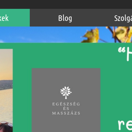
kek
Blog
Szolg