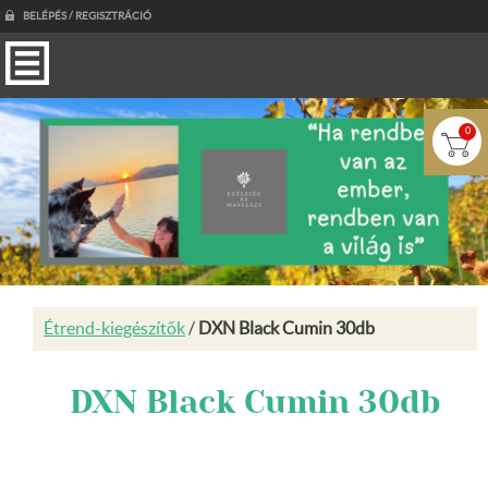
BELÉPÉS / REGISZTRÁCIÓ
0
Étrend-kiegészítők
/
DXN Black Cumin 30db
DXN Black Cumin 30db