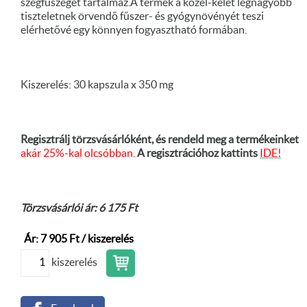
szegfűszeget tartalmaz.A termék a közel-kelet legnagyobb
tiszteletnek örvendő fűszer- és gyógynövényét teszi
elérhetővé egy könnyen fogyasztható formában.
Kiszerelés: 30 kapszula x 350 mg
Regisztrálj törzsvásárlóként, és rendeld meg a termékeinket
akár 25%-kal olcsóbban.
A regisztrációhoz kattints
IDE!
Törzsvásárlói ár: 6 175 Ft
Ár: 7 905 Ft / kiszerelés
kiszerelés