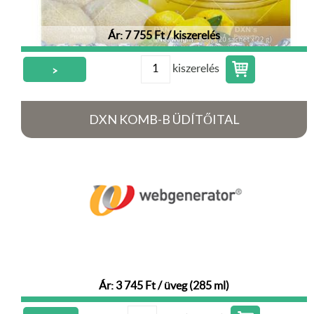
Ár: 7 755 Ft / kiszerelés
kiszerelés
>
DXN KOMB-B ÜDÍTŐITAL
Ár: 3 745 Ft / üveg (285 ml)