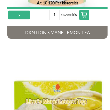
Ár: 10 120 Ft / kiszerelés
kiszerelés
>
DXN LION'S MANE LEMON TEA