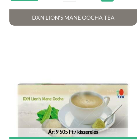
DXN LION'S MANE OOCHA TEA
Ár: 9 505 Ft / kiszerelés