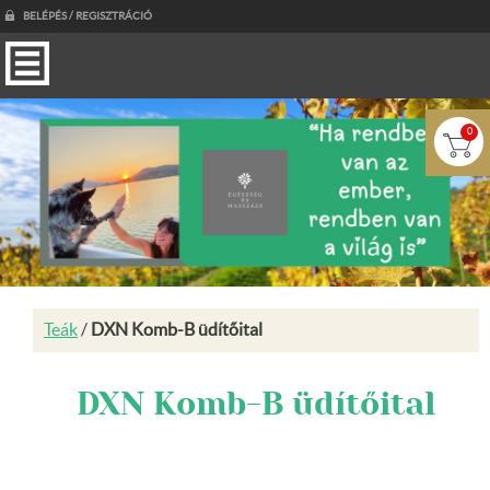
BELÉPÉS / REGISZTRÁCIÓ
0
Teák
/
DXN Komb-B üdítőital
DXN Komb-B üdítőital