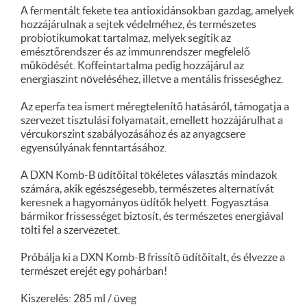
A fermentált fekete tea antioxidánsokban gazdag, amelyek
hozzájárulnak a sejtek védelméhez, és természetes
probiotikumokat tartalmaz, melyek segítik az
emésztőrendszer és az immunrendszer megfelelő
működését. Koffeintartalma pedig hozzájárul az
energiaszint növeléséhez, illetve a mentális frisseséghez.
Az eperfa tea ismert méregtelenítő hatásáról, támogatja a
szervezet tisztulási folyamatait, emellett hozzájárulhat a
vércukorszint szabályozásához és az anyagcsere
egyensúlyának fenntartásához.
A DXN Komb-B üdítőital tökéletes választás mindazok
számára, akik egészségesebb, természetes alternatívát
keresnek a hagyományos üdítők helyett. Fogyasztása
bármikor frissességet biztosít, és természetes energiával
tölti fel a szervezetet.
Próbálja ki a DXN Komb-B frissítő üdítőitalt, és élvezze a
természet erejét egy pohárban!
Kiszerelés: 285 ml / üveg