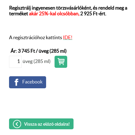
Regisztrálj ingyenesen törzsvásárlóként, és rendeld meg a
terméket
akár 25%-kal olcsóbban,
2 925 Ft-ért.
A regisztrációhoz kattints
IDE!
Ár: 3 745 Ft / üveg (285 ml)
üveg (285 ml)
Facebook
Vissza az előző oldalra!