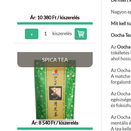
De miért 
Nagyon e
Ár: 10 380 Ft / kiszerelés
Mit kell t
kiszerelés
>
Oocha Tea
Az
Oocha 
tökéletes 
SPICA TEA
ahol hoss
Az Oocha 
A matcha 
forgalomba
Az Oocha
egészsége
és fokozha
Az Oocha 
Ár: 8 540 Ft / kiszerelés
mentális 
A tea kell