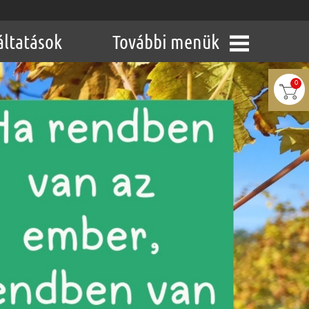
áltatások
További menük
0