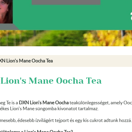
N Lion's Mane Oocha Tea
Lion's Mane Oocha Tea
eg Te is a
DXN Lion's Mane Oocha
teakülönlegességet, amely Oo
rtékes Lion's Mane süngomba kivonatot tartalmaz.
esebb, édesebb ízvilágért tejport és egy kis cukrot adtunk hozzá.