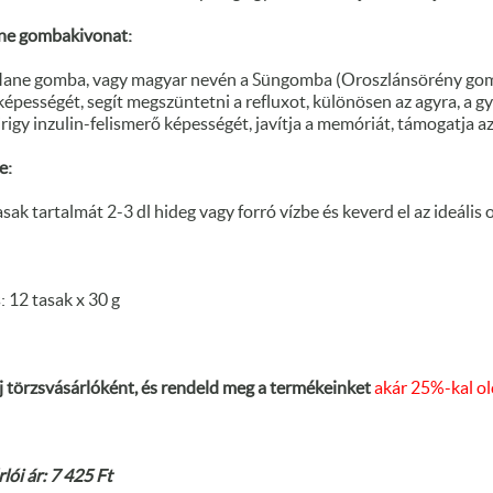
ne gombakivonat:
Mane gomba, vagy magyar nevén a Süngomba (Oroszlánsörény gomb
pességét, segít megszüntetni a refluxot, különösen az agyra, a gy
igy inzulin-felismerő képességét, javítja a memóriát, támogatja az
e:
asak tartalmát 2-3 dl hideg vagy forró vízbe és keverd el az ideális 
: 12 tasak x 30 g
j törzsvásárlóként, és rendeld meg a termékeinket
akár 25%-kal o
lói ár: 7 425 Ft