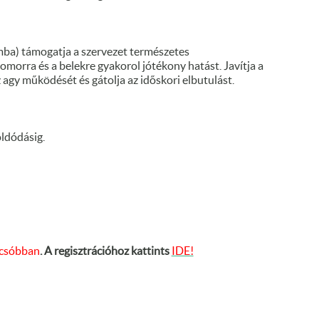
a) támogatja a szervezet természetes
omorra és a belekre gyakorol jótékony hatást. Javítja a
 agy működését és gátolja az időskori elbutulást.
oldódásig.
lcsóbban
. A regisztrációhoz kattints
IDE!