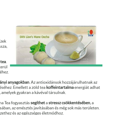
ízek
sza,
tea
.
kerül
éhez.
ányi anyagokban
. Az antioxidánsok hozzájárulhatnak az
séhez. Emellett a zöld tea
koffeintartalma
energiát adhat
, amelyek gyakran a kávéval társulnak.
ha Tea fogyasztás
segíthet
a
stressz
csökkentésében
, a
sában, az emésztés javításában és még sok más területen.
érzethez és az egészséges életmódhoz.