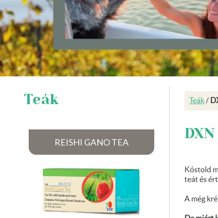
Teák
Teák
/
DX
DXN 
REISHI GANO TEA
Kóstold m
teát és é
A még krém