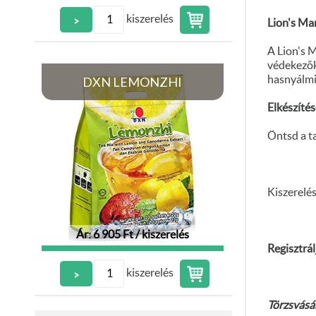
kiszerelés
>
Lion's Ma
A Lion's 
védekezőké
DXN LEMONZHI
hasnyálmir
Elkészítés
Öntsd a t
Kiszerelés
Ár: 6 905 Ft / kiszerelés
Regisztrál
kiszerelés
>
Törzsvásár