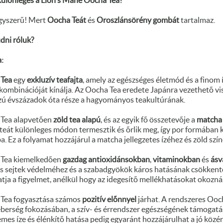
különleges a Lion's Mane Oocha Tea?
gyszerű! Mert
Oocha Teát
és
Oroszlánsörény gombát
tartalmaz.
udni róluk?
:
Tea
egy
exkluzív teafajta
, amely az egészséges életmód és a finom 
kombinációját kínálja. Az Oocha Tea eredete Japánra vezethető vis
zú évszázadok óta része a hagyományos teakultúrának.
Tea alapvetően
zöld tea alapú
, és az egyik fő összetevője a
matcha 
teát különleges módon termesztik és őrlik meg, így por formában 
. Ez a folyamat hozzájárul a matcha jellegzetes ízéhez és zöld szín
 Tea kiemelkedően
gazdag
antioxidánsokban
,
vitaminokban
és
ásv
s sejtek védelméhez és a szabadgyökök káros hatásának csökkenté
tja a figyelmet, anélkül hogy az idegesítő mellékhatásokat okozná
Tea fogyasztása számos
pozitív
el
ő
nnyel
járhat. A rendszeres Ooc
éberség fokozásában, a szív- és érrendszer egészségének támogatá
emes íze és élénkítő hatása pedig egyaránt hozzájárulhat a jó köz