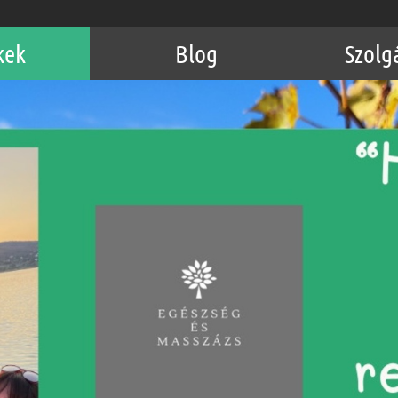
kek
Blog
Szolg