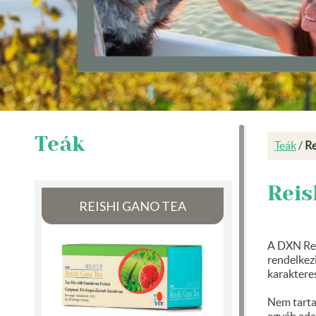
Teák
Teák
/
Re
Reis
REISHI GANO TEA
A DXN Rei
rendelkez
karakteres
Nem tarta