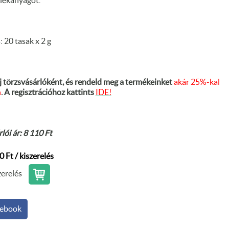
lékanyagot.
: 20 tasak x 2 g
j törzsvásárlóként, és rendeld meg a termékeinket
akár 25%-kal
n
. A regisztrációhoz kattints
IDE!
lói ár: 8 110 Ft
0 Ft / kiszerelés
zerelés
ebook