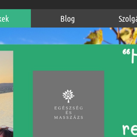
kek
Blog
Szolg