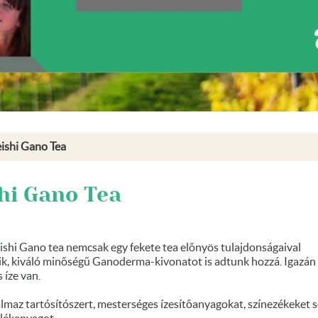
ishi Gano Tea
hi Gano Tea
shi Gano tea nemcsak egy fekete tea előnyös tulajdonságaival
ik, kiváló minőségű Ganoderma-kivonatot is adtunk hozzá. Igazán
 íze van.
lmaz tartósítószert, mesterséges ízesítőanyagokat, színezékeket 