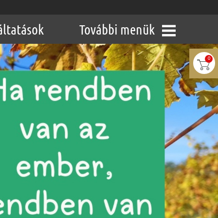
áltatások
További menük
0