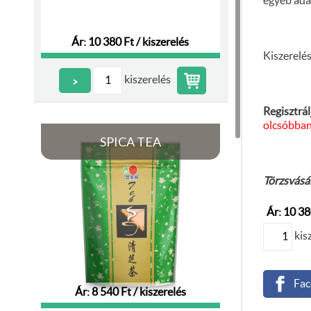
egyéb ada
Ár: 10 380 Ft / kiszerelés
Kiszerelés
kiszerelés
>
Regisztrál
olcsóbba
SPICA TEA
Törzsvásár
Ár: 10 38
kis
Fac
Ár: 8 540 Ft / kiszerelés