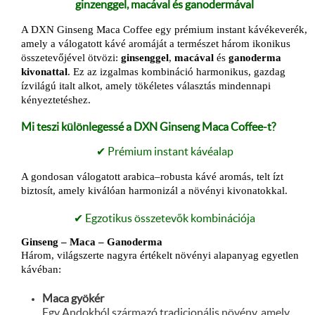
ginzenggel, macával és ganodermával
A DXN Ginseng Maca Coffee egy prémium instant kávékeverék,
amely a válogatott kávé aromáját a természet három ikonikus
összetevőjével ötvözi:
ginsenggel
,
macával
és
ganoderma
kivonattal
. Ez az izgalmas kombináció harmonikus, gazdag
ízvilágú italt alkot, amely tökéletes választás mindennapi
kényeztetéshez.
Mi teszi különlegessé a DXN Ginseng Maca Coffee-t?
✔ Prémium instant kávéalap
A gondosan válogatott arabica–robusta kávé aromás, telt ízt
biztosít, amely kiválóan harmonizál a növényi kivonatokkal.
✔ Egzotikus összetevők kombinációja
Ginseng – Maca – Ganoderma
Három, világszerte nagyra értékelt növényi alapanyag egyetlen
kávéban:
Maca gyökér
Egy Andokból származó tradicionális növény, amely