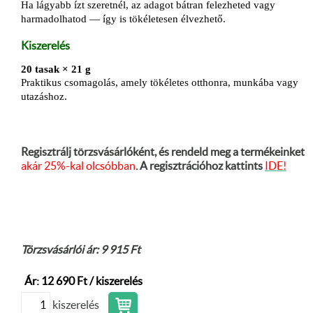
Ha lágyabb ízt szeretnél, az adagot bátran felezheted vagy
harmadolhatod — így is tökéletesen élvezhető.
Kiszerelés
20 tasak × 21 g
Praktikus csomagolás, amely tökéletes otthonra, munkába vagy
utazáshoz.
Regisztrálj törzsvásárlóként, és rendeld meg a termékeinket
akár 25%-kal olcsóbban
. A regisztrációhoz kattints
IDE!
Törzsvásárlói ár: 9 915 Ft
Ár: 12 690 Ft / kiszerelés
kiszerelés