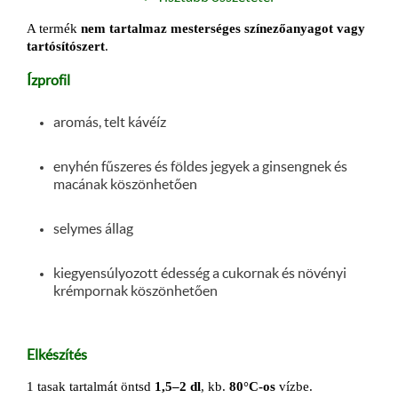
A termék
nem tartalmaz mesterséges színezőanyagot vagy
tartósítószert
.
Ízprofil
aromás, telt kávéíz
enyhén fűszeres és földes jegyek a ginsengnek és
macának köszönhetően
selymes állag
kiegyensúlyozott édesség a cukornak és növényi
krémpornak köszönhetően
Elkészítés
1 tasak tartalmát öntsd
1,5–2 dl
, kb.
80°C-os
vízbe.