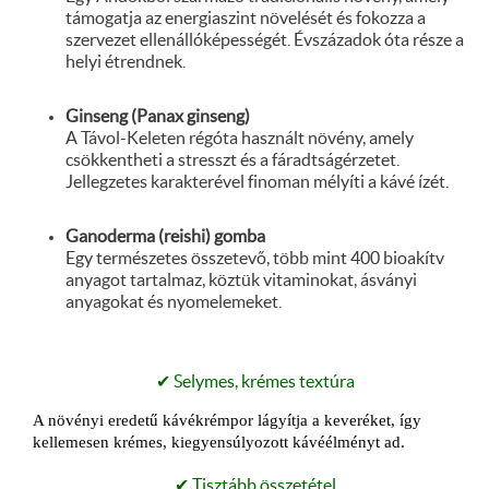
támogatja az energiaszint növelését és fokozza a
szervezet ellenállóképességét. Évszázadok óta része a
helyi étrendnek.
Ginseng (Panax ginseng)
A Távol-Keleten régóta használt növény, amely
csökkentheti a stresszt és a fáradtságérzetet.
Jellegzetes karakterével finoman mélyíti a kávé ízét.
Ganoderma (reishi) gomba
Egy természetes összetevő, több mint 400 bioakítv
anyagot tartalmaz, köztük vitaminokat, ásványi
anyagokat és nyomelemeket.
✔ Selymes, krémes textúra
A növényi eredetű kávékrémpor lágyítja a keveréket, így
kellemesen krémes, kiegyensúlyozott kávéélményt ad.
✔ Tisztább összetétel