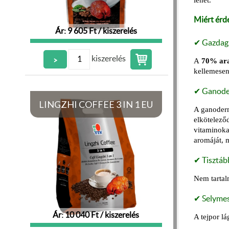
lehet.
Miért érd
Ár: 9 605 Ft / kiszerelés
✔ Gazdag,
kiszerelés
>
A
70% ara
kellemesen
✔ Ganode
LINGZHI COFFEE 3 IN 1 EU
A ganoderm
elköteleződ
vitaminoka
aromáját, 
✔ Tisztáb
Nem tartal
✔ Selymes
Ár: 10 040 Ft / kiszerelés
A tejpor lá