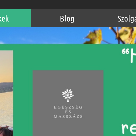
kek
Blog
Szolg