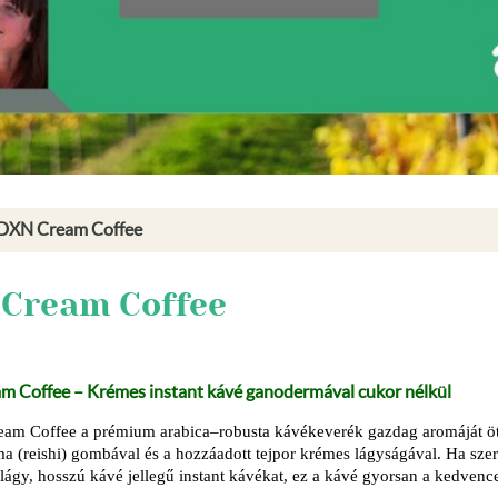
DXN Cream Coffee
Cream Coffee
 Coffee – Krémes instant kávé ganodermával cukor nélkül
m Coffee a prémium arabica–robusta kávékeverék gazdag aromáját ö
a (reishi) gombával és a hozzáadott tejpor krémes lágyságával. Ha szer
 lágy, hosszú kávé jellegű instant kávékat, ez a kávé gyorsan a kedvenc