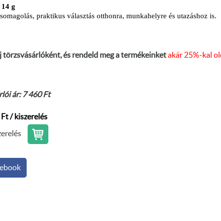
 14 g
omagolás, praktikus választás otthonra, munkahelyre és utazáshoz is.
j törzsvásárlóként, és rendeld meg a termékeinket
akár 25%-kal o
lói ár: 7 460 Ft
Ft / kiszerelés
zerelés
ebook