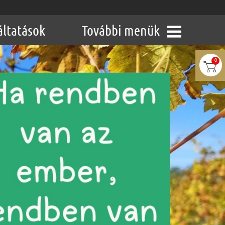
áltatások
További menük
0