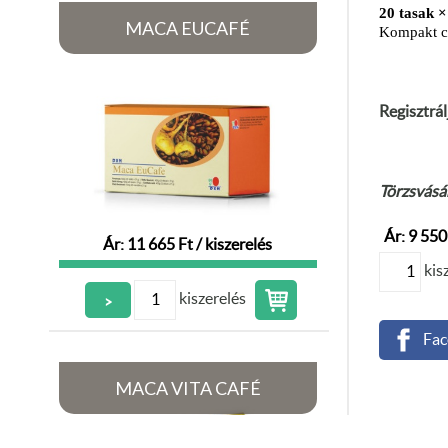
20 tasak ×
MACA EUCAFÉ
Kompakt cs
Regisztrál
Törzsvásár
Ár: 9 550 
Ár: 11 665 Ft / kiszerelés
kis
kiszerelés
>
Fac
MACA VITA CAFÉ