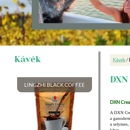
Kávék
Kávék
/
DXN 
LINGZHI BLACK COFFEE
DXN Cream
A DXN Crea
a ganoderm
a selymes,