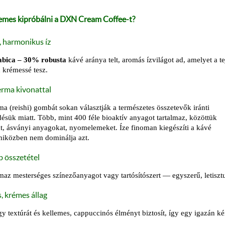
emes kipróbálni a DXN Cream Coffee-t?
 harmonikus íz
bica – 30% robusta
kávé aránya telt, aromás ízvilágot ad, amelyet a te
 krémessé tesz.
rma kivonattal
a (reishi) gombát sokan választják a természetes összetevők iránti
ésük miatt. Több, mint 400 féle bioaktív anyagot tartalmaz, közöttük
t, ásványi anyagokat, nyomelemeket. Íze finoman kiegészíti a kávé
miközben nem dominálja azt.
b összetétel
maz mesterséges színezőanyagot vagy tartósítószert — egyszerű, letisz
, krémes állag
gy textúrát és kellemes, cappuccinós élményt biztosít, így egy igazán ké