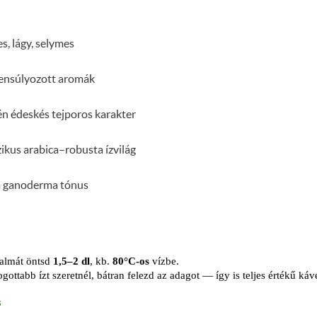
s, lágy, selymes
ensúlyozott aromák
n édeskés tejporos karakter
zikus arabica–robusta ízvilág
 ganoderma tónus
talmát öntsd
1,5–2 dl
, kb.
80°C-os
vízbe.
gottabb ízt szeretnél, bátran felezd az adagot — így is teljes értékű ká
s