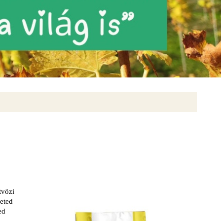
tvözi
eted
ed