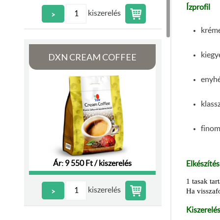
Ízprofil
kiszerelés
>
kréme
kiegy
DXN CREAM COFFEE
enyhé
klass
finom
Ár: 9 550 Ft / kiszerelés
Elkészítés
1 tasak tar
kiszerelés
>
Ha visszafo
Kiszerelé