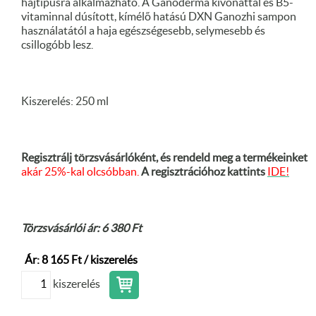
hajtípusra alkalmazható. A Ganoderma kivonattal és B5-
vitaminnal dúsított, kímélő hatású DXN Ganozhi sampon
használatától a haja egészségesebb, selymesebb és
csillogóbb lesz.
Kiszerelés: 250 ml
Regisztrálj törzsvásárlóként, és rendeld meg a termékeinket
akár 25%-kal olcsóbban.
A regisztrációhoz kattints
IDE!
Törzsvásárlói ár: 6 380 Ft
Ár: 8 165 Ft / kiszerelés
kiszerelés