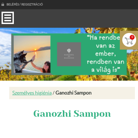
BELÉPÉS / REGISZTRÁCIÓ
0
Személyes higiénia
/
Ganozhi Sampon
Ganozhi Sampon