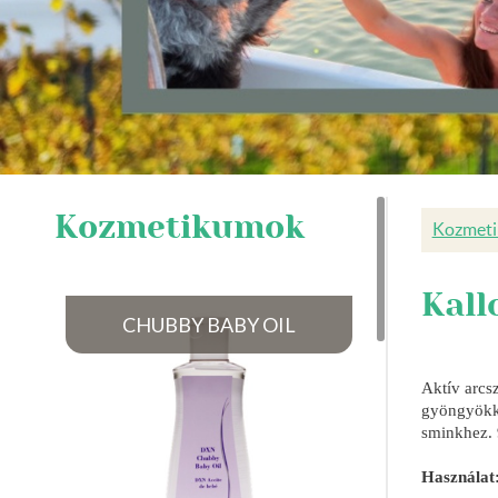
Kozmetikumok
Kozmet
Kall
CHUBBY BABY OIL
Aktív arcsze
gyöngyökk
sminkhez. 
Használat