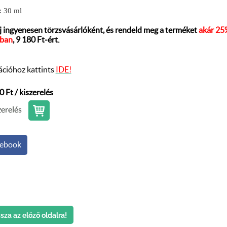
:
30 ml
lj ingyenesen törzsvásárlóként, és rendeld meg a terméket
akár 25
bban
, 9 180 Ft-ért.
ációhoz kattints
IDE!
0 Ft / kiszerelés
zerelés
ebook
sza az előző oldalra!