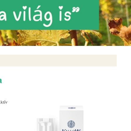
m
ktív