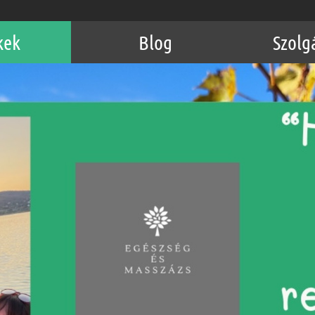
kek
Blog
Szolg