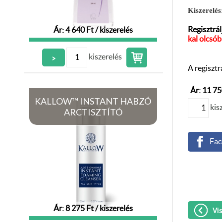
Kiszerelés
Regisztrá
Ár: 4 640 Ft / kiszerelés
kal olcsó
kiszerelés
>
A regisztr
Ár: 11 75
KALLOW™ INSTANT HABZÓ
kis
ARCTISZTÍTÓ
Fac
Ár: 8 275 Ft / kiszerelés
Vis