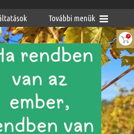
áltatások
További menük
0