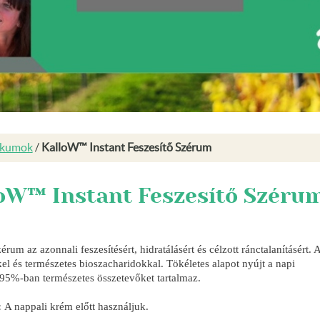
ikumok
/
KalloW™ Instant Feszesítő Szérum
oW™ Instant Feszesítő Széru
́rum az azonnali feszesítésért, hidratálásért és célzott ránctalanításért. A
el és természetes bioszacharidokkal. Tökéletes alapot nyújt a napi
95%-ban természetes összetevőket tartalmaz.
:
A nappali krém előtt használjuk.