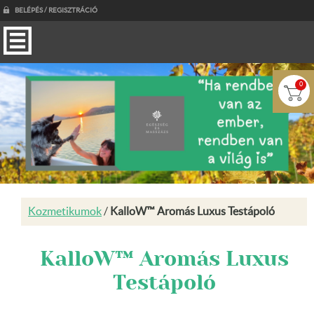
BELÉPÉS / REGISZTRÁCIÓ
0
Kozmetikumok
/
KalloW™ Aromás Luxus Testápoló
KalloW™ Aromás Luxus
Testápoló