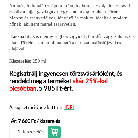
Aromás, hidratáló testápoló krém, hialuronsavval, aloe verával
és olívaolajjal gazdagítva. Egy hatóanyagbomba a bőrnek.
Merész és szenvedélyes, fényűző és csábító, ideális a modern
nőnek, aki nem marad észrevétlen.
Használat:
Kis mennyiségben vigyük fel fürdés vagy zuhanyzás
után. Tökéletesen kombinálható a sorozat tusfürdőjével és
olajával.
Kiszerelés:
250 ml
Regisztrálj ingyenesen törzsvásárlóként, és
rendeld meg a terméket
akár 25%-kal
olcsóbban
, 5 985 Ft-ért.
A regisztrációhoz kattints
IDE!
Ár: 7 660 Ft / kiszerelés
kiszerelés