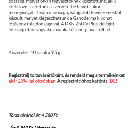
édesség, melyet olyan fogyasztóknak készítettünk, akik
korlátozni szeretnék a szervezetbe bevitt cukor
mennyiségét. Kiváló minőségű, válogatott kávészemekből
készült, melyet kiegészítettünk a Ganoderma kivonat
jótékony tulajdonságaival. A DXN Zhi Ca Plus kielégíti
édesség utáni vágyakozásunkat és energiával tölt fel.
Kiszerelés: 10 tasak x 9,5 g
Regisztrálj törzsvásárlóként, és rendeld meg a termékeinket
akár 25%-kal olcsóbban.
A regisztrációhoz kattints
IDE!
Törzsvásárlói ár: 4 580 Ft