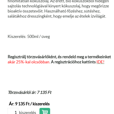
finomítatlan kókuszolaj. Az érett, bio kókuszokból hidegen
sajtolás technológiával kinyert kókuszolaj, hogy megőrizze
bioaktív összetevőit. Használható főzéshez, sütéshez,
salátákhoz dresszingként, hogy emelje az ételek ízvilágát.
Kiszerelés: 500ml / üveg
Regisztrálj törzsvásárlóként, és rendeld meg a termékeinket
akár 25%-kal olcsóbban.
A regisztrációhoz kattints
IDE!
Törzsvásárlói ár: 7 135 Ft
Ár: 9 135 Ft / kiszerelés
kiszerelés