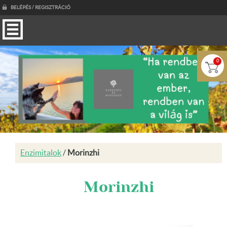
BELÉPÉS / REGISZTRÁCIÓ
0
Enzimitalok
/
Morinzhi
Morinzhi