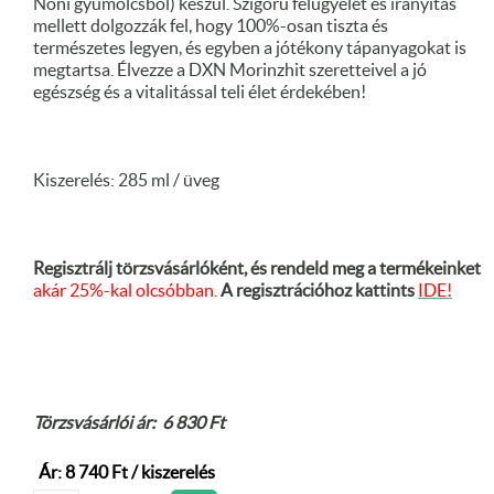
Noni gyümölcsből) készül. Szigorú felügyelet és irányítás
mellett dolgozzák fel, hogy 100%-osan tiszta és
természetes legyen, és egyben a jótékony tápanyagokat is
megtartsa. Élvezze a DXN Morinzhit szeretteivel a jó
egészség és a vitalitással teli élet érdekében!
Kiszerelés: 285 ml / üveg
Regisztrálj törzsvásárlóként, és rendeld meg a termékeinket
akár 25%-kal olcsóbban.
A regisztrációhoz kattints
IDE!
Törzsvásárlói ár: 6 830 Ft
Ár: 8 740 Ft / kiszerelés