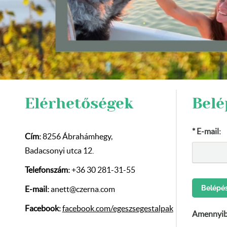
Elérhetőségek
Belé
* E-mail:
Cím:
8256 Ábrahámhegy,
Badacsonyi utca 12.
Telefonszám:
+36 30 281-31-55
E-mail:
anett@czerna.com
Facebook:
facebook.com/egeszsegestalpak
Amennyiben