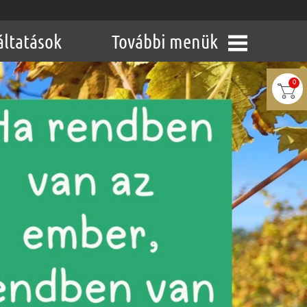
áltatások
További menük
0