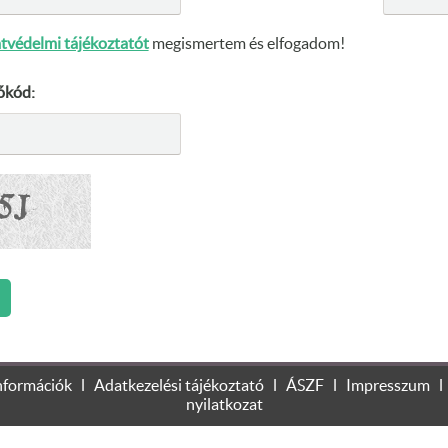
tvédelmi tájékoztatót
megismertem és elfogadom!
őkód:
 érdekében, hogy a legjobb felhasználói élményt nyújthassa Önnek
nformációk
l
Adatkezelési tájékoztató
l
ÁSZF
l
Impresszum
iókat olvashat itt:
Adatkezelési tájékoztatónk
nyilatkozat