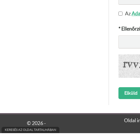
Az
Ada
* Ellenőrz
Weboldalunk sütiket (cookie) használ működése folyamán annak
Oldal i
© 2026 -
A sütik használatát bármikor letilthatja! Erről bővebb informác
KERESÉS AZ OLDAL TARTALMÁBAN