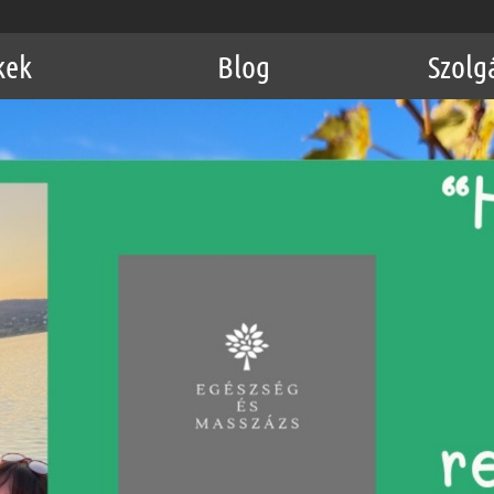
kek
Blog
Szolg