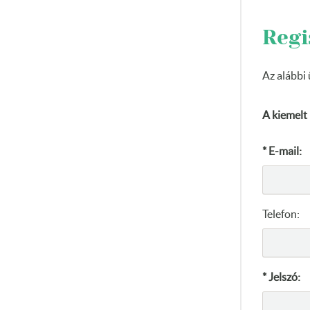
Regi
Az alábbi 
A kiemelt
* E-mail:
Telefon:
* Jelszó: