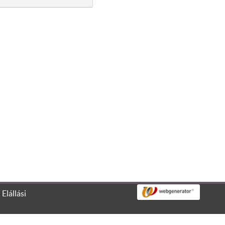
, valamint a látogatottság mérése céljából.
l
Elállási
Elfogadom