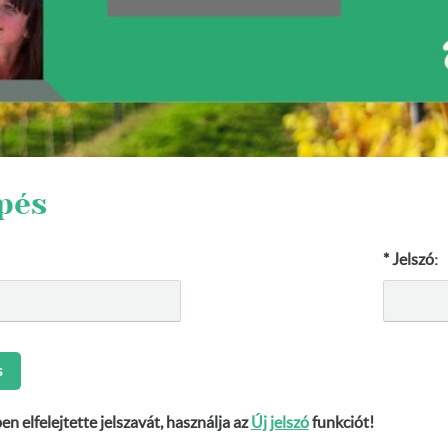
pés
* Jelszó:
 elfelejtette jelszavát, használja az
Új jelszó
funkciót!