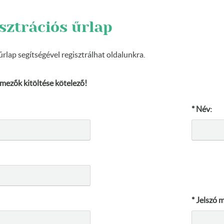
sztrációs űrlap
űrlap segítségével regisztrálhat oldalunkra.
 mezők kitöltése kötelező!
* Név:
* Jelszó 